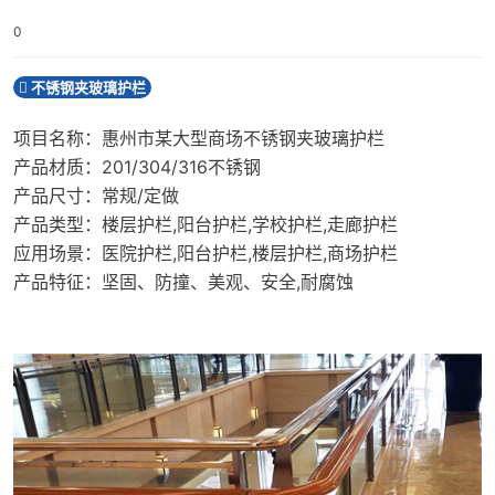
新闻中心
0
不锈钢夹玻璃护栏
联系我们
项目名称：惠州市某大型商场不锈钢夹玻璃护栏
获取厂家最新报价：
181 4866 7957
产品材质：201/304/316不锈钢
产品尺寸：常规/定做
产品类型：楼层护栏,阳台护栏,学校护栏,走廊护栏
应用场景：医院护栏,阳台护栏,楼层护栏,商场护栏
产品特征：坚固、防撞、美观、安全,耐腐蚀